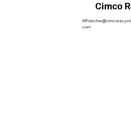
Cimco R
MFulscher@cimcorecycli
com